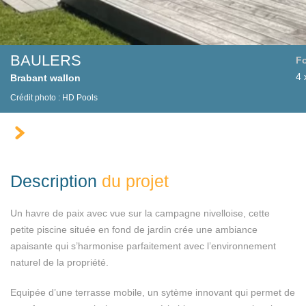
BAULERS
F
4 
Brabant wallon
Crédit photo :
HD Pools
Description
du projet
Un havre de paix avec vue sur la campagne nivelloise, cette
petite piscine située en fond de jardin crée une ambiance
apaisante qui s’harmonise parfaitement avec l’environnement
naturel de la propriété.
Equipée d’une terrasse mobile, un sytème innovant qui permet de