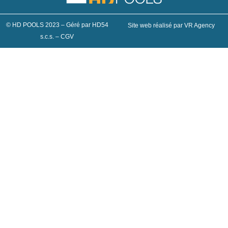
© HD POOLS 2023 – Géré par HD54
Site web réalisé par VR Agency
s.c.s. –
CGV