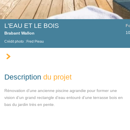
L'EAU ET LE BOIS
F
10
Brabant Wallon
Crédit photo :
Fred Pieau
Description
du projet
Rénovation d’une ancienne piscine agrandie pour former une
vision d’un grand rectangle d’eau entouré d’une terrasse bois en
bas du jardin très en pente.